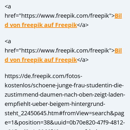
<a
href="https://www.freepik.com/freepik">
Bil
d von freepik auf Freepik
</a>
<a
href="https://www.freepik.com/freepik">
Bil
d von freepik auf Freepik
</a>
https://de.freepik.com/fotos-
kostenlos/schoene-junge-frau-studentin-die-
zustimmend-daumen-nach-oben-zeigt-laden-
empfiehlt-ueber-beigem-hintergrund-
steht_22450645.htm#fromView=search&pag
e=1&position=38&uuid=0b70e820-47f9-4812-